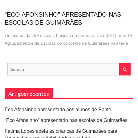
“ECO AFONSINHO” APRESENTADO NAS
ESCOLAS DE GUIMARÃES
Os alunos das 59 escolas básicas do primeiro ciclo (EB1), dos 14
Agrupamentos de Escolas do concelho de Guimarães vão ter a
oportunidade de conhecer melhor o jogo “Eco Afonsinho”, que
brevemente ficará disponível ...
Search
for:
Artigos recentes
Eco Afonsinho apresentado aos alunos de Ponte
“Eco Afonsinho” apresentado nas escolas de Guimarães
Fátima Lopes apela às crianças de Guimarães para
conquistar a sustentabilidade da cidade